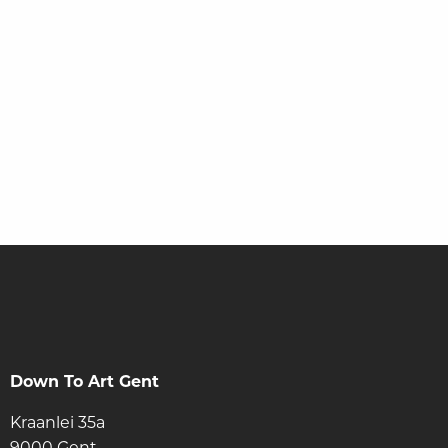
Blijf op de hoogte via onze nieuwsbrief
Down To Art Gent
Kraanlei 35a
9000 Gent